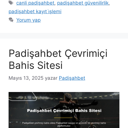
Etiketler
canli padişahbet
,
padişahbet güvenilirlik
,
padişahbet kayıt i̇şlemi
Yorum yap
Padişahbet Çevrimiçi
Bahis Sitesi
Mayıs 13, 2025
yazar
Padişahbet