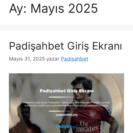
Ay:
Mayıs 2025
Padişahbet Giriş Ekranı
Mayıs 31, 2025
yazar
Padişahbet