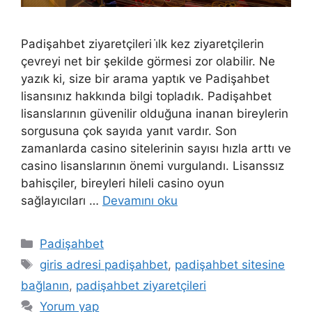
Padişahbet ziyaretçileri i̇lk kez ziyaretçilerin
çevreyi net bir şekilde görmesi zor olabilir. Ne
yazık ki, size bir arama yaptık ve Padişahbet
lisansınız hakkında bilgi topladık. Padişahbet
lisanslarının güvenilir olduğuna inanan bireylerin
sorgusuna çok sayıda yanıt vardır. Son
zamanlarda casino sitelerinin sayısı hızla arttı ve
casino lisanslarının önemi vurgulandı. Lisanssız
bahisçiler, bireyleri hileli casino oyun
sağlayıcıları …
Devamını oku
Kategoriler
Padişahbet
Etiketler
giris adresi padişahbet
,
padişahbet sitesine
bağlanın
,
padişahbet ziyaretçileri
Yorum yap