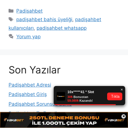
Kategoriler
Padişahbet
Etiketler
padişahbet bahis üyeliği
,
padişahbet
kullanıcıları
,
padişahbet whatsapp
Yorum yap
Son Yazılar
Padişahbet Adresi
Padişahbet Giriş
Padişahbet Sorunsuz Bahis
Padişahbet Tv Engeli
×
Padişahbet Bahis Çeşitliliği