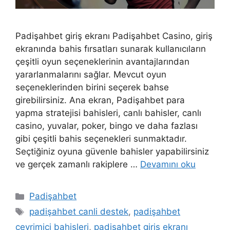
Padişahbet giriş ekranı Padişahbet Casino, giriş
ekranında bahis fırsatları sunarak kullanıcıların
çeşitli oyun seçeneklerinin avantajlarından
yararlanmalarını sağlar. Mevcut oyun
seçeneklerinden birini seçerek bahse
girebilirsiniz. Ana ekran, Padişahbet para
yapma stratejisi bahisleri, canlı bahisler, canlı
casino, yuvalar, poker, bingo ve daha fazlası
gibi çeşitli bahis seçenekleri sunmaktadır.
Seçtiğiniz oyuna güvenle bahisler yapabilirsiniz
ve gerçek zamanlı rakiplere …
Devamını oku
Kategoriler
Padişahbet
Etiketler
padişahbet canli destek
,
padişahbet
çevrimiçi bahisleri
,
padişahbet giriş ekranı