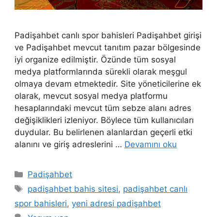
Padişahbet canlı spor bahisleri Padişahbet girişi
ve Padişahbet mevcut tanıtım pazar bölgesinde
iyi organize edilmiştir. Özünde tüm sosyal
medya platformlarında sürekli olarak meşgul
olmaya devam etmektedir. Site yöneticilerine ek
olarak, mevcut sosyal medya platformu
hesaplarındaki mevcut tüm sebze alanı adres
değişiklikleri izleniyor. Böylece tüm kullanıcıları
duydular. Bu belirlenen alanlardan geçerli etki
alanını ve giriş adreslerini …
Devamını oku
Kategoriler
Padişahbet
Etiketler
padişahbet bahis sitesi
,
padişahbet canlı
spor bahisleri
,
yeni adresi padişahbet