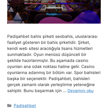
Padişahbet bahis şirketi seobahis, uluslararası
faaliyet gösteren bir bahis şirketidir. Şirket,
kendi web sitesi aracılığıyla lisans hizmetleri
sunmaktadır. Oyun menüsü düşünceli bir
şekilde hazırlanmıştır. Bu aşamada casino
oyunları ana odak noktası haline gelir. Casino
oyunlarına adanmış bir bölüm var. Spor bahisleri
başka bir seçenektir. Padişahbet, bahisleri
gerçek zamanlı olarak yerleştirme yeteneğine
sahiptir. Bunu başarmak için …
Devamını oku
Kategoriler
Padişahbet