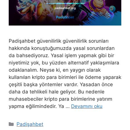
Padişahbet güvenilirlik güvenilirlik sorunları
hakkında konuştuğumuzda yasal sorunlardan
da bahsediyoruz. Yasal işlem yapmak gibi bir
niyetimiz yok, bu yüzden alternatif yaklaşımlara
odaklanalım. Neyse ki, en yaygın olarak
kullanılan kripto para birimleri ile ödeme yaparak
çeşitli başka yöntemler vardır. Yasadan önce
daha da tehlikeli hale geliyor. Bu nedenle
muhasebeciler kripto para birimlerine yatırım
yapma eğilimindedir. Ya …
Devamını oku
Kategoriler
Padişahbet