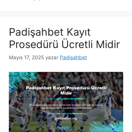
Padişahbet Kayıt
Prosedürü Ücretli Midir
Mayıs 17, 2025
yazar
Padişahbet