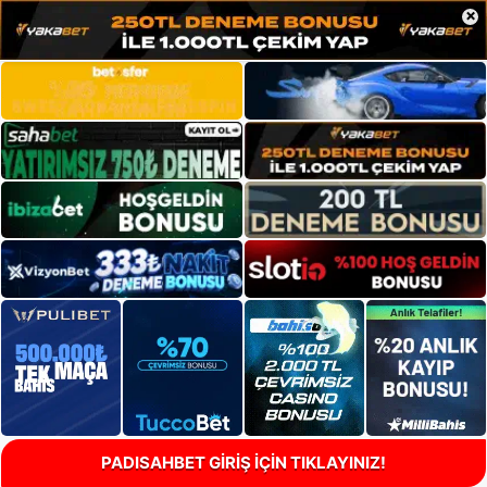
×
PADISAHBET GİRİŞ İÇİN TIKLAYINIZ!