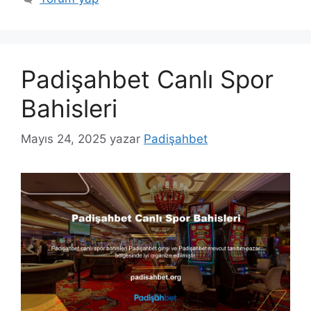
Padişahbet Canlı Spor
Bahisleri
Mayıs 24, 2025
yazar
Padişahbet