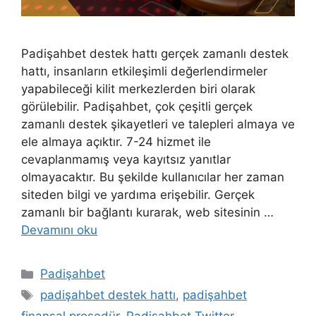
Padişahbet destek hattı gerçek zamanlı destek
hattı, insanların etkileşimli değerlendirmeler
yapabileceği kilit merkezlerden biri olarak
görülebilir. Padişahbet, çok çeşitli gerçek
zamanlı destek şikayetleri ve talepleri almaya ve
ele almaya açıktır. 7-24 hizmet ile
cevaplanmamış veya kayıtsız yanıtlar
olmayacaktır. Bu şekilde kullanıcılar her zaman
siteden bilgi ve yardıma erişebilir. Gerçek
zamanlı bir bağlantı kurarak, web sitesinin …
Devamını oku
Kategoriler
Padişahbet
Etiketler
padişahbet destek hattı
,
padişahbet