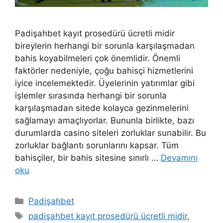
Padişahbet kayıt prosedürü ücretli midir
bireylerin herhangi bir sorunla karşılaşmadan
bahis koyabilmeleri çok önemlidir. Önemli
faktörler nedeniyle, çoğu bahisçi hizmetlerini
iyice incelemektedir. Üyelerinin yatırımlar gibi
işlemler sırasında herhangi bir sorunla
karşılaşmadan sitede kolayca gezinmelerini
sağlamayı amaçlıyorlar. Bununla birlikte, bazı
durumlarda casino siteleri zorluklar sunabilir. Bu
zorluklar bağlantı sorunlarını kapsar. Tüm
bahisçiler, bir bahis sitesine sınırlı …
Devamını
oku
Kategoriler
Padişahbet
Etiketler
padişahbet kayıt prosedürü ücretli midir
,