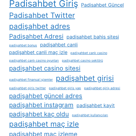
Padisahbet Giriş
Padisahbet Güncel
Padisahbet Twitter
padişahbet adres
Padişahbet Adresi
padişahbet bahis sitesi
padişahbet canli
padişahbet bonus
padişahbet canli maç izle
padişahbet canlı casino
padişahbet canlı casino oyunları
padişahbet casino sektörü
padişahbet casino sitesi
padişahbet girisi
padişahbet finansal i̇şlemler
padişahbet giris twitter
padişahbet giris yap
padişahbet giriş adresi
padişahbet güncel adres
padişahbet instagram
padişahbet kayit
padişahbet kaç oldu
padişahbet kullanıcıları
padişahbet maç izle
padişahbet maç izleme