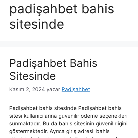
padişahbet bahis
sitesinde
Padişahbet Bahis
Sitesinde
Kasım 2, 2024
yazar
Padişahbet
Padişahbet bahis sitesinde Padişahbet bahis
sitesi kullanıcılarına güvenilir ödeme seçenekleri
sunmaktadır. Bu da bahis sitesinin güvenilirliğini
göstermektedir. Ayrıca giriş adresli bahis