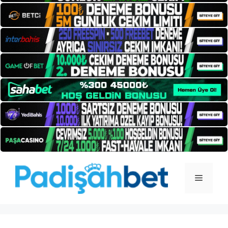
İçeriğe
atla
Menü