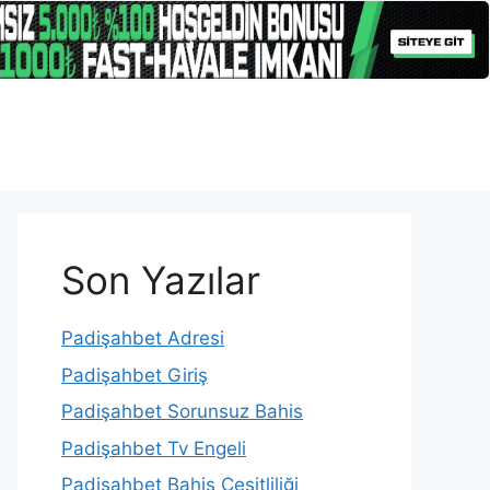
Son Yazılar
Padişahbet Adresi
Padişahbet Giriş
Padişahbet Sorunsuz Bahis
Padişahbet Tv Engeli
Padişahbet Bahis Çeşitliliği