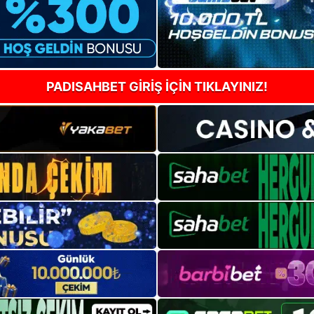
PADISAHBET GİRİŞ İÇİN TIKLAYINIZ!