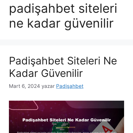
padişahbet siteleri
ne kadar güvenilir
Padişahbet Siteleri Ne
Kadar Güvenilir
Mart 6, 2024
yazar
Padişahbet