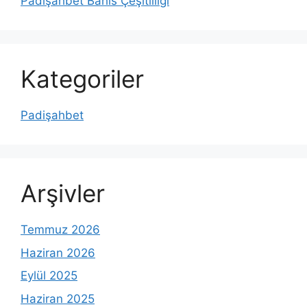
Padişahbet Bahis Çeşitliliği
Kategoriler
Padişahbet
Arşivler
Temmuz 2026
Haziran 2026
Eylül 2025
Haziran 2025