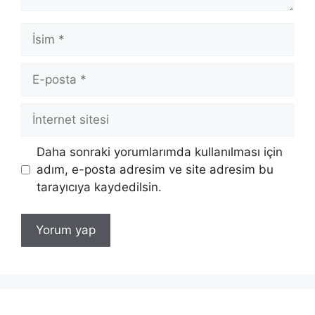
İsim
E-
posta
İnternet
sitesi
Daha sonraki yorumlarımda kullanılması için
adım, e-posta adresim ve site adresim bu
tarayıcıya kaydedilsin.