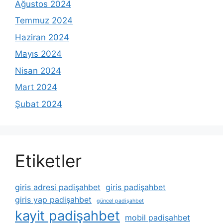
Ağustos 2024
Temmuz 2024
Haziran 2024
Mayıs 2024
Nisan 2024
Mart 2024
Şubat 2024
Etiketler
giris adresi padişahbet
giris padişahbet
giris yap padişahbet
güncel padişahbet
kayit padişahbet
mobil padişahbet