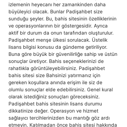
izlemenin heyecanı her zamankinden daha
büyüleyici olacak. Bunlar Padişahbet size
sunduğu şeyler. Bu, bahis sitesinin özelliklerinin
ve operasyonlarının bir göstergesidir. Ayrıca
aktif bir durum da onun tarafından oluşturulur.
Padişahbet menşe ülkesi sorulacak. Üstelik
lisans bilgisi konusu da gündeme getiriliyor.
Buna göre büyük bir güvenilirliğe sahip ve üstün
sonuçlar üretiyor. Bahis seçeneklerinizi de
rahatlıkla görüntüleyebilirsiniz. Padişahbet
bahis sitesi size Bahsinizi yatırmanız için
gereken koşullara anında erişim ile siz de
olumlu sonuçlar elde edebilirsiniz. Genel kural
olarak istediğiniz sonuçları göreceksiniz.
Padişahbet bahis sitesinin lisans durumu
dikkatinize değer. Operasyon ve hizmet
sağlayıcı tercihlerinizden bu mantığı göz ardı
etmeyin. Katılmadan önce bahis sitesi hakkında