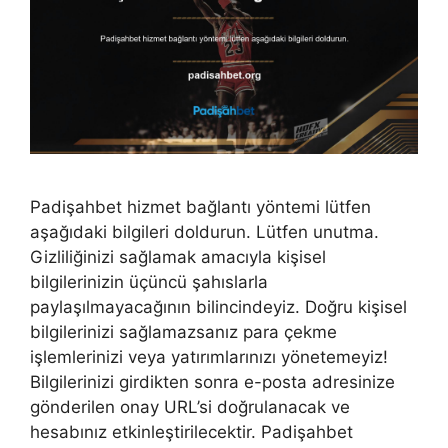
Padişahbet hizmet bağlantı yöntemi lütfen
aşağıdaki bilgileri doldurun. Lütfen unutma.
Gizliliğinizi sağlamak amacıyla kişisel
bilgilerinizin üçüncü şahıslarla
paylaşılmayacağının bilincindeyiz. Doğru kişisel
bilgilerinizi sağlamazsanız para çekme
işlemlerinizi veya yatırımlarınızı yönetemeyiz!
Bilgilerinizi girdikten sonra e-posta adresinize
gönderilen onay URL’si doğrulanacak ve
hesabınız etkinleştirilecektir. Padişahbet