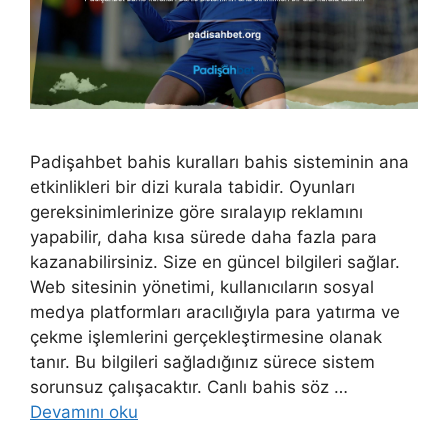
Padişahbet bahis kuralları bahis sisteminin ana
etkinlikleri bir dizi kurala tabidir. Oyunları
gereksinimlerinize göre sıralayıp reklamını
yapabilir, daha kısa sürede daha fazla para
kazanabilirsiniz. Size en güncel bilgileri sağlar.
Web sitesinin yönetimi, kullanıcıların sosyal
medya platformları aracılığıyla para yatırma ve
çekme işlemlerini gerçekleştirmesine olanak
tanır. Bu bilgileri sağladığınız sürece sistem
sorunsuz çalışacaktır. Canlı bahis söz …
Devamını oku