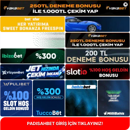
×
PADISAHBET GİRİŞ İÇİN TIKLAYINIZ!