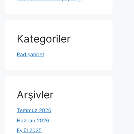
Kategoriler
Padişahbet
Arşivler
Temmuz 2026
Haziran 2026
Eylül 2025