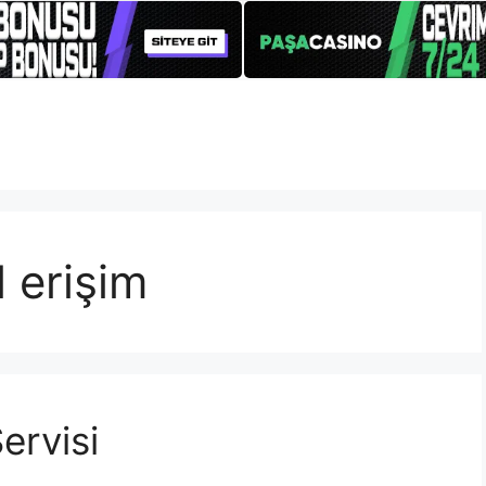
 erişim
ervisi