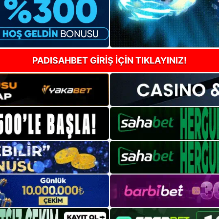
PADISAHBET GİRİŞ İÇİN TIKLAYINIZ!