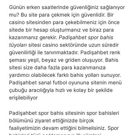
Günün erken saatlerinde güvenliğiniz sağlanıyor
mu? Bu site para çekmek için güvenlidir. Bir
casino sitesinden para çekebilmeniz için önce
sitede bir hesap oluşturmanız ve biraz para
kazanmanız gerekir.
Padişahbet spor bahis
tüyoları
sitesi casino sektöründe uzun süredir
güvenilirliği ile tanınmaktadır. Padişahbet renk
şeması yeşil, beyaz ve griden oluşuyor. Bahis
sitesi size daha fazla para kazanmanıza
yardımcı olabilecek farklı bahis yolları sunuyor.
Padişahbet sanal futbol oyununa sitenin menü
çubuğu aracılığıyla hızlı ve kolay bir şekilde
erişilebiliyor
Padişahbet spor bahis sitesinin spor bahisleri
bölümünü ziyaret ettiğinizde birçok
faaliyetimizin devam ettiğini bilmelisiniz. Spor