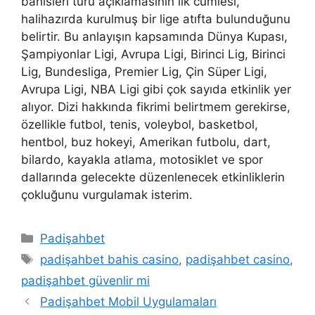
bahisleri türü açıklamasının ilk cümlesi,
halihazırda kurulmuş bir lige atıfta bulunduğunu
belirtir. Bu anlayışın kapsamında Dünya Kupası,
Şampiyonlar Ligi, Avrupa Ligi, Birinci Lig, Birinci
Lig, Bundesliga, Premier Lig, Çin Süper Ligi,
Avrupa Ligi, NBA Ligi gibi çok sayıda etkinlik yer
alıyor. Dizi hakkında fikrimi belirtmem gerekirse,
özellikle futbol, ​​tenis, voleybol, basketbol, ​​
hentbol, ​​buz hokeyi, Amerikan futbolu, dart,
bilardo, kayakla atlama, motosiklet ve spor
dallarında gelecekte düzenlenecek etkinliklerin
çokluğunu vurgulamak isterim.
Kategoriler
Padişahbet
Etiketler
padişahbet bahis casino
,
padişahbet casino
,
padişahbet güvenlir mi
Padişahbet Mobil Uygulamaları