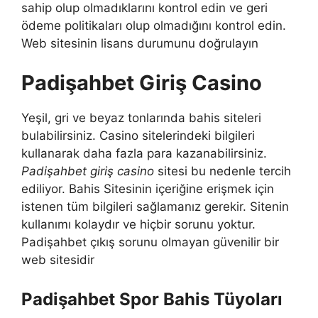
sahip olup olmadıklarını kontrol edin ve geri
ödeme politikaları olup olmadığını kontrol edin.
Web sitesinin lisans durumunu doğrulayın
Padişahbet Giriş Casino
Yeşil, gri ve beyaz tonlarında bahis siteleri
bulabilirsiniz. Casino sitelerindeki bilgileri
kullanarak daha fazla para kazanabilirsiniz.
Padişahbet giriş casino
sitesi bu nedenle tercih
ediliyor. Bahis Sitesinin içeriğine erişmek için
istenen tüm bilgileri sağlamanız gerekir. Sitenin
kullanımı kolaydır ve hiçbir sorunu yoktur.
Padişahbet çıkış sorunu olmayan güvenilir bir
web sitesidir
Padişahbet Spor Bahis Tüyoları