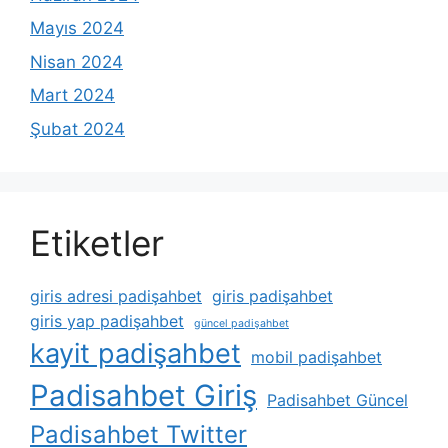
Mayıs 2024
Nisan 2024
Mart 2024
Şubat 2024
Etiketler
giris adresi padişahbet
giris padişahbet
giris yap padişahbet
güncel padişahbet
kayit padişahbet
mobil padişahbet
Padisahbet Giriş
Padisahbet Güncel
Padisahbet Twitter