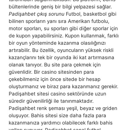
bültenlerinde geniş bir bilgi yelpazesi sağlar.
Padişahbet çıkış sorunu
Futbol, ​​basketbol gibi
bilinen sporların yanı sıra Amerikan futbolu,
motor sporları, su sporları gibi diğer sporlar için
de kupon yapabilirsiniz. Kupon kullanmak, farklı
bir oyun yönteminde kazanma olasılığınızı
artırabilir. Bu özellik, oyuncuların yüksek riskli
kazançlarını tek bir oyunda iki kat artırmasına
olanak tanıyor. Bu site para çekmek için
güvenlidir. Bir casino sitesinden para
çekebilmeniz için önce sitede bir hesap
oluşturmanız ve biraz para kazanmanız gerekir.
Padişahbet sitesi casino sektöründe uzun
süredir güvenilirliği ile tanınmaktadır.
Padişahbet renk şeması yeşil, beyaz ve griden
oluşuyor. Bahis sitesi size daha fazla para
kazanmanıza yardımcı olabilecek farklı bahis
yolları sunuyor. Padişahbet sanal futbol