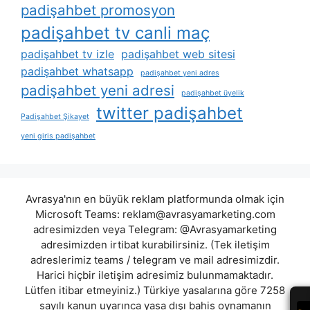
padişahbet promosyon
padişahbet tv canli maç
padişahbet tv izle
padişahbet web sitesi
padişahbet whatsapp
padişahbet yeni adres
padişahbet yeni adresi
padişahbet üyelik
twitter padişahbet
Padişahbet Şikayet
yeni giris padişahbet
Avrasya'nın en büyük reklam platformunda olmak için
Microsoft Teams:
reklam@avrasyamarketing.com
adresimizden veya Telegram: @Avrasyamarketing
adresimizden irtibat kurabilirsiniz. (Tek iletişim
adreslerimiz teams / telegram ve mail adresimizdir.
Harici hiçbir iletişim adresimiz bulunmamaktadır.
Lütfen itibar etmeyiniz.) Türkiye yasalarına göre 7258
sayılı kanun uyarınca yasa dışı bahis oynamanın