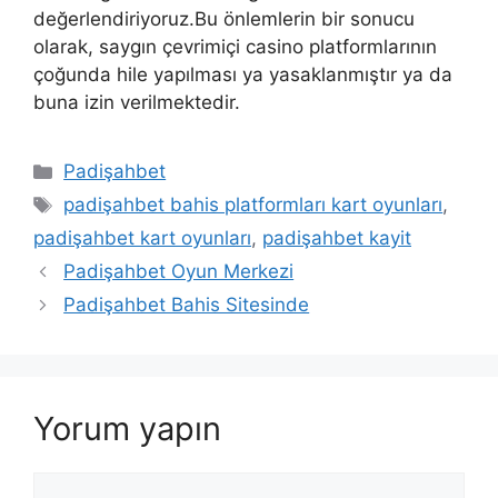
değerlendiriyoruz.Bu önlemlerin bir sonucu
olarak, saygın çevrimiçi casino platformlarının
çoğunda hile yapılması ya yasaklanmıştır ya da
buna izin verilmektedir.
Kategoriler
Padişahbet
Etiketler
padişahbet bahis platformları kart oyunları
,
padişahbet kart oyunları
,
padişahbet kayit
Padişahbet Oyun Merkezi
Padişahbet Bahis Sitesinde
Yorum yapın
Yorum