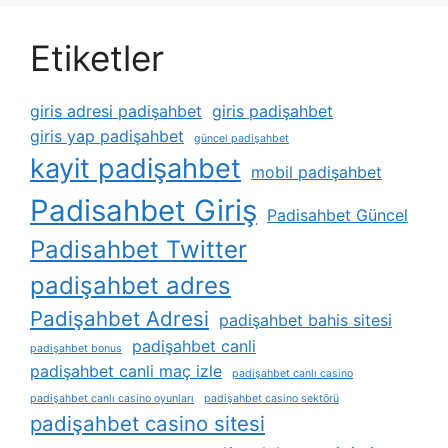
Etiketler
giris adresi padişahbet
giris padişahbet
giris yap padişahbet
güncel padişahbet
kayit padişahbet
mobil padişahbet
Padisahbet Giriş
Padisahbet Güncel
Padisahbet Twitter
padişahbet adres
Padişahbet Adresi
padişahbet bahis sitesi
padişahbet canli
padişahbet bonus
padişahbet canli maç izle
padişahbet canlı casino
padişahbet canlı casino oyunları
padişahbet casino sektörü
padişahbet casino sitesi