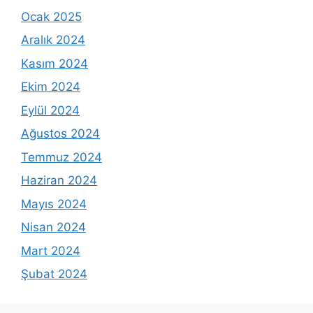
Ocak 2025
Aralık 2024
Kasım 2024
Ekim 2024
Eylül 2024
Ağustos 2024
Temmuz 2024
Haziran 2024
Mayıs 2024
Nisan 2024
Mart 2024
Şubat 2024