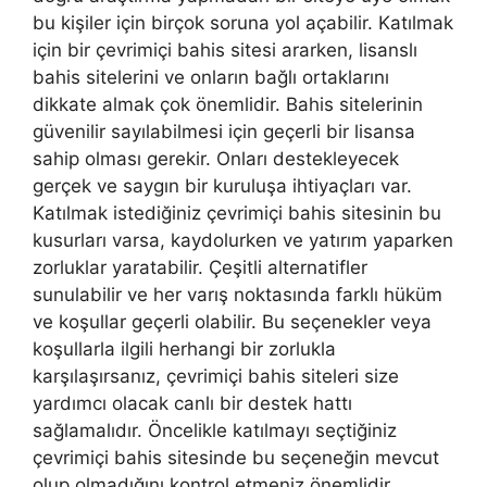
bu kişiler için birçok soruna yol açabilir. Katılmak
için bir çevrimiçi bahis sitesi ararken, lisanslı
bahis sitelerini ve onların bağlı ortaklarını
dikkate almak çok önemlidir. Bahis sitelerinin
güvenilir sayılabilmesi için geçerli bir lisansa
sahip olması gerekir. Onları destekleyecek
gerçek ve saygın bir kuruluşa ihtiyaçları var.
Katılmak istediğiniz çevrimiçi bahis sitesinin bu
kusurları varsa, kaydolurken ve yatırım yaparken
zorluklar yaratabilir. Çeşitli alternatifler
sunulabilir ve her varış noktasında farklı hüküm
ve koşullar geçerli olabilir. Bu seçenekler veya
koşullarla ilgili herhangi bir zorlukla
karşılaşırsanız, çevrimiçi bahis siteleri size
yardımcı olacak canlı bir destek hattı
sağlamalıdır. Öncelikle katılmayı seçtiğiniz
çevrimiçi bahis sitesinde bu seçeneğin mevcut
olup olmadığını kontrol etmeniz önemlidir.