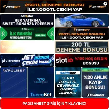
×
PADISAHBET GİRİŞ İÇİN TIKLAYINIZ!