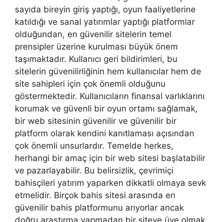
sayıda bireyin giriş yaptığı, oyun faaliyetlerine
katıldığı ve sanal yatırımlar yaptığı platformlar
olduğundan, en güvenilir sitelerin temel
prensipler üzerine kurulması büyük önem
taşımaktadır. Kullanıcı geri bildirimleri, bu
sitelerin güvenilirliğinin hem kullanıcılar hem de
site sahipleri için çok önemli olduğunu
göstermektedir. Kullanıcıların finansal varlıklarını
korumak ve güvenli bir oyun ortamı sağlamak,
bir web sitesinin güvenilir ve güvenilir bir
platform olarak kendini kanıtlaması açısından
çok önemli unsurlardır. Temelde herkes,
herhangi bir amaç için bir web sitesi başlatabilir
ve pazarlayabilir. Bu belirsizlik, çevrimiçi
bahisçileri yatırım yaparken dikkatli olmaya sevk
etmelidir. Birçok bahis sitesi arasında en
güvenilir bahis platformunu arıyorlar ancak
doğru araştırma yapmadan bir siteye üye olmak