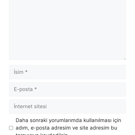
İsim
E-
posta
İnternet
sitesi
Daha sonraki yorumlarımda kullanılması için
adım, e-posta adresim ve site adresim bu