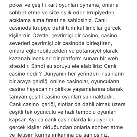
poker ve çeşitli kart oyunları oynama, onlarla
sohbet etme ve size eşlik eden krupiyeden
açıklama alma fırsatına sahipsiniz. Canlı
casinoda krupiye dahil tüm katılımcılar gerçek
kişilerdir. Özetle, çevrimiçi bir casino, casino
severleri çevrimiçi bir casinoda birleştiren,
onlara eğlenebilecekleri ve potansiyel olarak
kazanabilecekleri bir platform sunan bir web
sitesidir. Şimdi şu soruyu ele alabiliriz: Canlı
casino nedir? Dünyanın her yerinden insanların
bir araya geldiği online casinolar, oyuncuların
casino heyecanını birlikte yaşamalarına olanak
tanıyan çeşitli casino oyunları sunmaktadır.
Canlı casino içeriği, slotlar da dahil olmak üzere
çeşitli tek oyunculu ve hızlı tempolu oyunları
kapsar. Ayrıca canlı casinolarda krupiyerler
gerçek kişiler olduğundan onlarla sohbet etme
ve iletişim kurma imkanına da sahipsiniz.