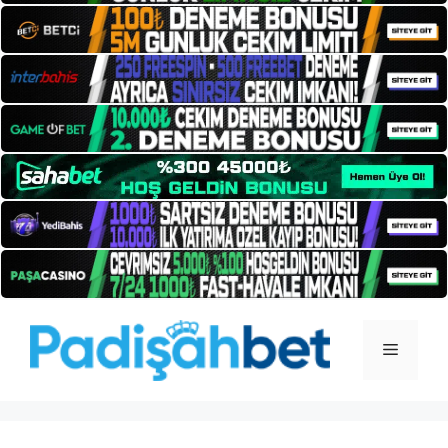
İçeriğe
atla
Menü