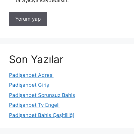
tarayıcıya kaydedilsin.
Son Yazılar
Padişahbet Adresi
Padişahbet Giriş
Padişahbet Sorunsuz Bahis
Padişahbet Tv Engeli
Padişahbet Bahis Çeşitliliği