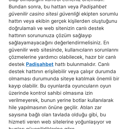
Bundan sonra, bu hattan veya
Padişahbet
güvenilir casino sitesi güvenliği
ekipten sorumlu
hattın veya ekibin gerçek kişilerden oluştuğunu
doğrulamalı ve web sitenizin canlı destek
hattının sorununuza çözüm sağlayıp
sağlayamayacağını değerlendirmelisiniz. En
güvenilir web sitesinde, kullanıcıların sorunlarını
çözmelerine yardımcı olabilecek, hazır bir canlı
destek
Padişahbet
hattı bulunmalıdır. Canlı
destek hattının erişilebilir veya çalışır durumda
olmaması durumunda siteye katılmak önemli bir
kayıp olabilir. Bu oyunlarda oyuncuların oyun
üzerinde kontrol sahibi olmasına izin
verilmeyerek, bunun yerine botlar kullanılarak
hile yapılmasının önüne geçilir. Atılan zar
sayısına bağlı olan tavlada olduğu gibi, bu
hizmeti veren web sitelerine yoğunlaşıyor ve
bunları güvenilirliklerine göre