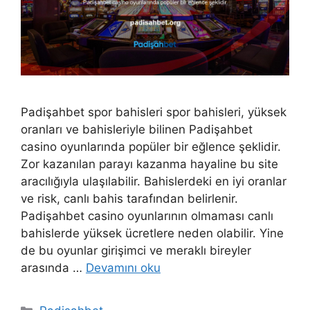
Padişahbet spor bahisleri spor bahisleri, yüksek
oranları ve bahisleriyle bilinen Padişahbet
casino oyunlarında popüler bir eğlence şeklidir.
Zor kazanılan parayı kazanma hayaline bu site
aracılığıyla ulaşılabilir. Bahislerdeki en iyi oranlar
ve risk, canlı bahis tarafından belirlenir.
Padişahbet casino oyunlarının olmaması canlı
bahislerde yüksek ücretlere neden olabilir. Yine
de bu oyunlar girişimci ve meraklı bireyler
arasında …
Devamını oku
Kategoriler