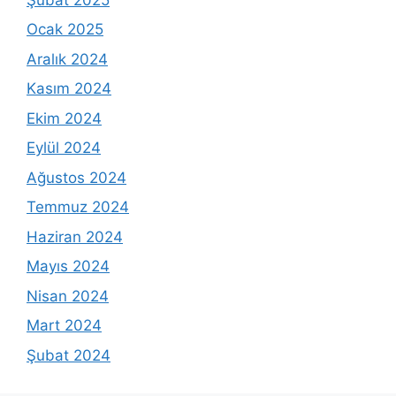
Ocak 2025
Aralık 2024
Kasım 2024
Ekim 2024
Eylül 2024
Ağustos 2024
Temmuz 2024
Haziran 2024
Mayıs 2024
Nisan 2024
Mart 2024
Şubat 2024