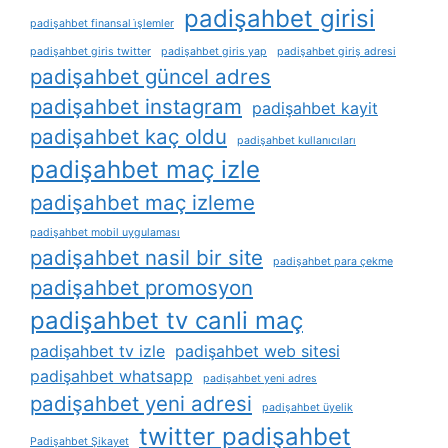
padişahbet girisi
padişahbet finansal i̇şlemler
padişahbet giris twitter
padişahbet giris yap
padişahbet giriş adresi
padişahbet güncel adres
padişahbet instagram
padişahbet kayit
padişahbet kaç oldu
padişahbet kullanıcıları
padişahbet maç izle
padişahbet maç izleme
padişahbet mobil uygulaması
padişahbet nasil bir site
padişahbet para çekme
padişahbet promosyon
padişahbet tv canli maç
padişahbet tv izle
padişahbet web sitesi
padişahbet whatsapp
padişahbet yeni adres
padişahbet yeni adresi
padişahbet üyelik
twitter padişahbet
Padişahbet Şikayet