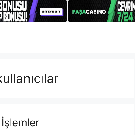
llanıcılar
İşlemler