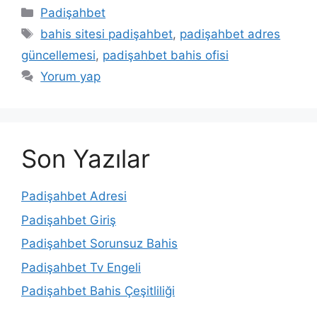
Kategoriler
Padişahbet
Etiketler
bahis sitesi padişahbet
,
padişahbet adres
güncellemesi
,
padişahbet bahis ofisi
Yorum yap
Son Yazılar
Padişahbet Adresi
Padişahbet Giriş
Padişahbet Sorunsuz Bahis
Padişahbet Tv Engeli
Padişahbet Bahis Çeşitliliği