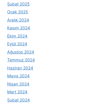
Şubat 2025
Ocak 2025
Aralık 2024
Kasım 2024
Ekim 2024
Eylül 2024
Ağustos 2024
Temmuz 2024
Haziran 2024
Mayıs 2024
Nisan 2024
Mart 2024
Şubat 2024