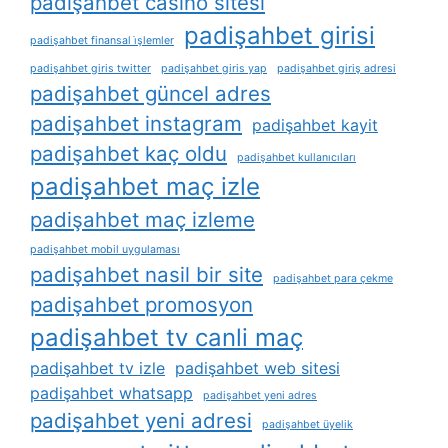
padişahbet casino sitesi
padişahbet girisi
padişahbet finansal i̇şlemler
padişahbet giris twitter
padişahbet giris yap
padişahbet giriş adresi
padişahbet güncel adres
padişahbet instagram
padişahbet kayit
padişahbet kaç oldu
padişahbet kullanıcıları
padişahbet maç izle
padişahbet maç izleme
padişahbet mobil uygulaması
padişahbet nasil bir site
padişahbet para çekme
padişahbet promosyon
padişahbet tv canli maç
padişahbet tv izle
padişahbet web sitesi
padişahbet whatsapp
padişahbet yeni adres
padişahbet yeni adresi
padişahbet üyelik