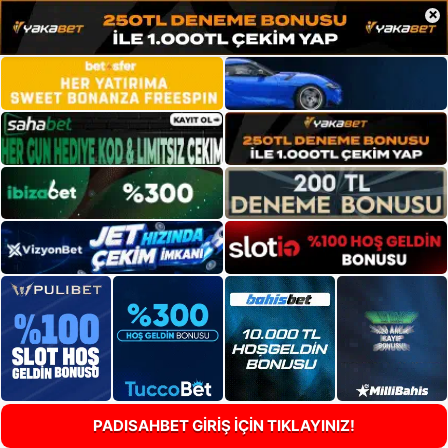
×
PADISAHBET GİRİŞ İÇİN TIKLAYINIZ!