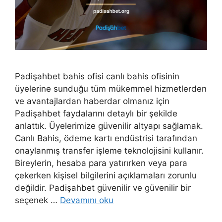
Padişahbet bahis ofisi canlı bahis ofisinin
üyelerine sunduğu tüm mükemmel hizmetlerden
ve avantajlardan haberdar olmanız için
Padişahbet faydalarını detaylı bir şekilde
anlattık. Üyelerimize güvenilir altyapı sağlamak.
Canlı Bahis, ödeme kartı endüstrisi tarafından
onaylanmış transfer işleme teknolojisini kullanır.
Bireylerin, hesaba para yatırırken veya para
çekerken kişisel bilgilerini açıklamaları zorunlu
değildir. Padişahbet güvenilir ve güvenilir bir
seçenek …
Devamını oku