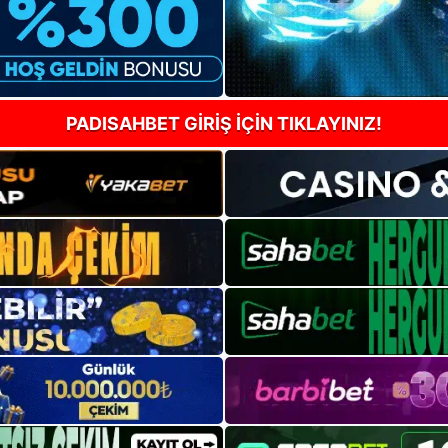
PADISAHBET GİRİŞ İÇİN TIKLAYINIZ!