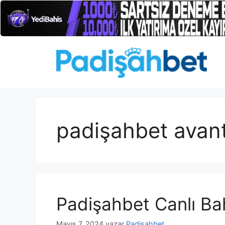
İçeriğe
atla
padişahbet avant
Padişahbet Canlı Ba
Mayıs 7, 2024
yazar
Padişahbet