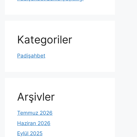
Kategoriler
Padişahbet
Arşivler
Temmuz 2026
Haziran 2026
Eylül 2025