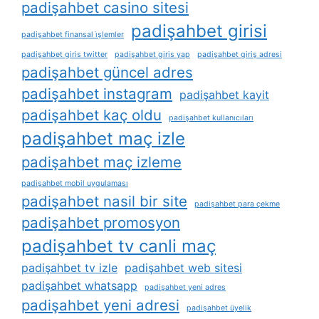
padişahbet casino sitesi
padişahbet girisi
padişahbet finansal i̇şlemler
padişahbet giris twitter
padişahbet giris yap
padişahbet giriş adresi
padişahbet güncel adres
padişahbet instagram
padişahbet kayit
padişahbet kaç oldu
padişahbet kullanıcıları
padişahbet maç izle
padişahbet maç izleme
padişahbet mobil uygulaması
padişahbet nasil bir site
padişahbet para çekme
padişahbet promosyon
padişahbet tv canli maç
padişahbet tv izle
padişahbet web sitesi
padişahbet whatsapp
padişahbet yeni adres
padişahbet yeni adresi
padişahbet üyelik