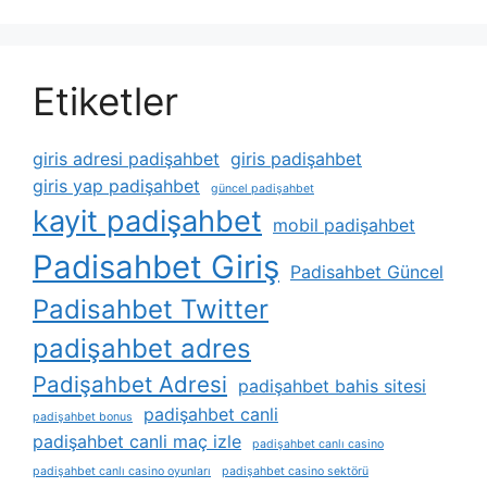
Etiketler
giris adresi padişahbet
giris padişahbet
giris yap padişahbet
güncel padişahbet
kayit padişahbet
mobil padişahbet
Padisahbet Giriş
Padisahbet Güncel
Padisahbet Twitter
padişahbet adres
Padişahbet Adresi
padişahbet bahis sitesi
padişahbet canli
padişahbet bonus
padişahbet canli maç izle
padişahbet canlı casino
padişahbet canlı casino oyunları
padişahbet casino sektörü