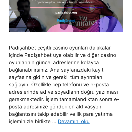
Padişahbet çeşitli casino oyunları dakikalar
içinde Padişahbet üye olabilir ve diğer casino
oyunlarının güncel adreslerine kolayca
bağlanabilirsiniz. Ana sayfanızdaki kayıt
sayfasına gidin ve gerekli tüm ayrıntıları
sağlayın. Özellikle cep telefonu ve e-posta
adreslerinde ad ve soyadların doğru yazılması
gerekmektedir. İşlem tamamlandıktan sonra e-
posta adresinize gönderilen aktivasyon
bağlantısını takip edebilir ve ilk para yatırma
işleminizle birlikte …
Devamını oku