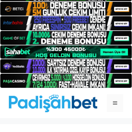
İçeriğe
atla
Menü