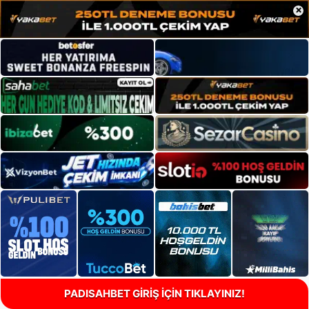
×
PADISAHBET GİRİŞ İÇİN TIKLAYINIZ!