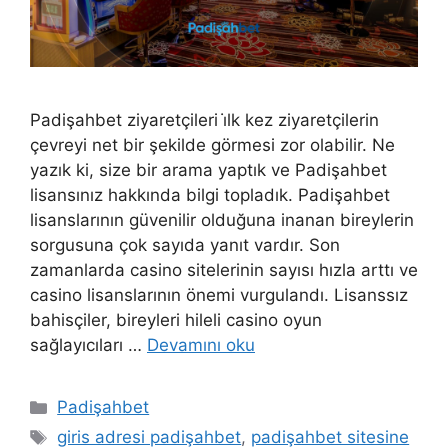
Padişahbet ziyaretçileri i̇lk kez ziyaretçilerin
çevreyi net bir şekilde görmesi zor olabilir. Ne
yazık ki, size bir arama yaptık ve Padişahbet
lisansınız hakkında bilgi topladık. Padişahbet
lisanslarının güvenilir olduğuna inanan bireylerin
sorgusuna çok sayıda yanıt vardır. Son
zamanlarda casino sitelerinin sayısı hızla arttı ve
casino lisanslarının önemi vurgulandı. Lisanssız
bahisçiler, bireyleri hileli casino oyun
sağlayıcıları …
Devamını oku
Kategoriler
Padişahbet
Etiketler
giris adresi padişahbet
,
padişahbet sitesine