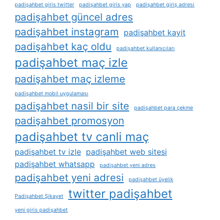
padişahbet giris twitter
padişahbet giris yap
padişahbet giriş adresi
padişahbet güncel adres
padişahbet instagram
padişahbet kayit
padişahbet kaç oldu
padişahbet kullanıcıları
padişahbet maç izle
padişahbet maç izleme
padişahbet mobil uygulaması
padişahbet nasil bir site
padişahbet para çekme
padişahbet promosyon
padişahbet tv canli maç
padişahbet tv izle
padişahbet web sitesi
padişahbet whatsapp
padişahbet yeni adres
padişahbet yeni adresi
padişahbet üyelik
twitter padişahbet
Padişahbet Şikayet
yeni giris padişahbet