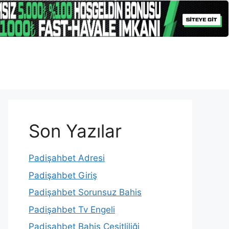
Son Yazılar
Padişahbet Adresi
Padişahbet Giriş
Padişahbet Sorunsuz Bahis
Padişahbet Tv Engeli
Padişahbet Bahis Çeşitliliği