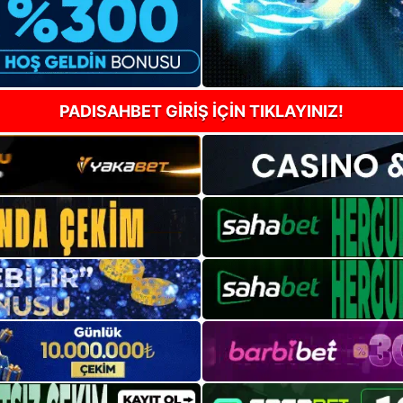
PADISAHBET GİRİŞ İÇİN TIKLAYINIZ!