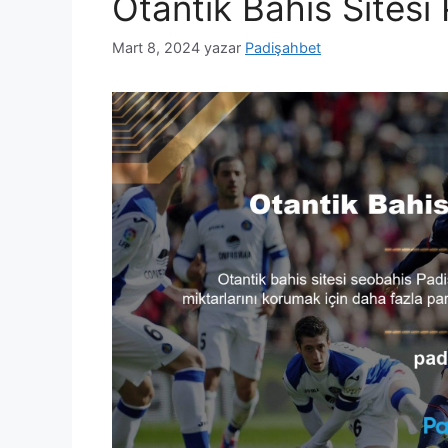
Otantik Bahis Sitesi
Mart 8, 2024
yazar
Padişahbet