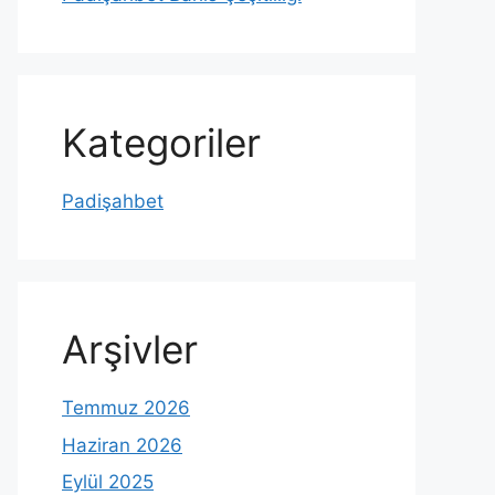
Kategoriler
Padişahbet
Arşivler
Temmuz 2026
Haziran 2026
Eylül 2025