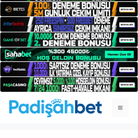
İçeriğe
atla
Menü