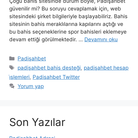
Çoğu bahis sitesinde durum böyle, Padişahbet
güvenilir mi? Bu soruyu cevaplamak için, web
sitesindeki şirket bilgileriyle başlayabiliriz. Bahis
sitesinin bahis meraklılarına kapılarını açtığı ve
bu bahis seçeneklerine spor bahisleri eklemeye
devam ettiği görülmektedir. …
Devamını oku
Kategoriler
Padişahbet
Etiketler
padişahbet bahis desteği
,
padişahbet hesap
i̇şlemleri
,
Padisahbet Twitter
Yorum yap
Son Yazılar