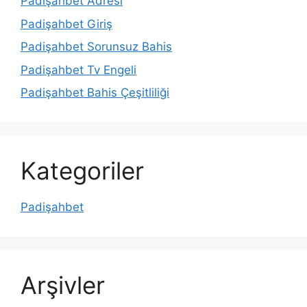
Padişahbet Adresi
Padişahbet Giriş
Padişahbet Sorunsuz Bahis
Padişahbet Tv Engeli
Padişahbet Bahis Çeşitliliği
Kategoriler
Padişahbet
Arşivler