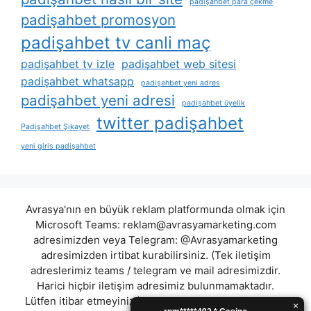
padişahbet para çekme
padişahbet promosyon
padişahbet tv canli maç
padişahbet tv izle
padişahbet web sitesi
padişahbet whatsapp
padişahbet yeni adres
padişahbet yeni adresi
padişahbet üyelik
twitter padişahbet
Padişahbet Şikayet
yeni giris padişahbet
Avrasya'nın en büyük reklam platformunda olmak için
Microsoft Teams:
reklam@avrasyamarketing.com
adresimizden veya Telegram: @Avrasyamarketing
adresimizden irtibat kurabilirsiniz. (Tek iletişim
adreslerimiz teams / telegram ve mail adresimizdir.
Harici hiçbir iletişim adresimiz bulunmamaktadır.
Lütfen itibar etmeyiniz.) Türkiye yasalarına göre 7258