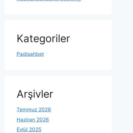
Kategoriler
Padişahbet
Arşivler
Temmuz 2026
Haziran 2026
Eylül 2025