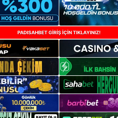
PADISAHBET GİRİŞ İÇİN TIKLAYINIZ!