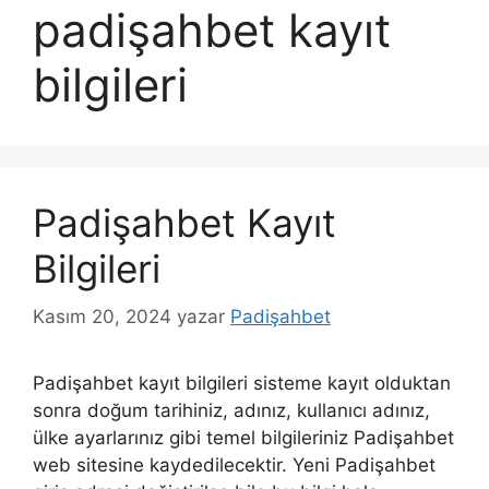
padişahbet kayıt
bilgileri
Padişahbet Kayıt
Bilgileri
Kasım 20, 2024
yazar
Padişahbet
Padişahbet kayıt bilgileri sisteme kayıt olduktan
sonra doğum tarihiniz, adınız, kullanıcı adınız,
ülke ayarlarınız gibi temel bilgileriniz Padişahbet
web sitesine kaydedilecektir. Yeni Padişahbet