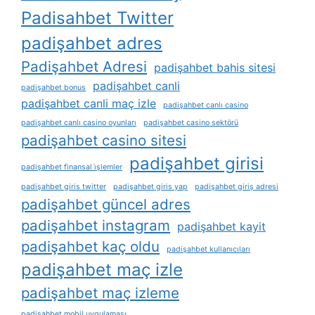
Padisahbet Twitter
padişahbet adres
Padişahbet Adresi
padişahbet bahis sitesi
padişahbet canli
padişahbet bonus
padişahbet canli maç izle
padişahbet canlı casino
padişahbet canlı casino oyunları
padişahbet casino sektörü
padişahbet casino sitesi
padişahbet girisi
padişahbet finansal i̇şlemler
padişahbet giris twitter
padişahbet giris yap
padişahbet giriş adresi
padişahbet güncel adres
padişahbet instagram
padişahbet kayit
padişahbet kaç oldu
padişahbet kullanıcıları
padişahbet maç izle
padişahbet maç izleme
padişahbet mobil uygulaması