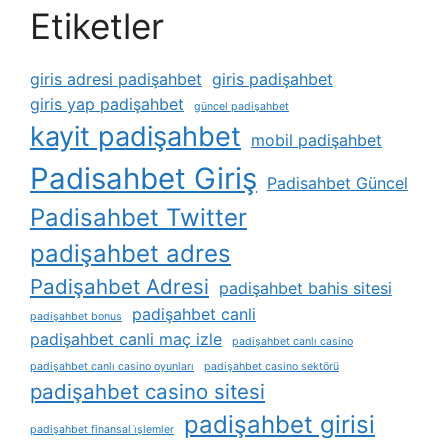
Etiketler
giris adresi padişahbet
giris padişahbet
giris yap padişahbet
güncel padişahbet
kayit padişahbet
mobil padişahbet
Padisahbet Giriş
Padisahbet Güncel
Padisahbet Twitter
padişahbet adres
Padişahbet Adresi
padişahbet bahis sitesi
padişahbet canli
padişahbet bonus
padişahbet canli maç izle
padişahbet canlı casino
padişahbet canlı casino oyunları
padişahbet casino sektörü
padişahbet casino sitesi
padişahbet girisi
padişahbet finansal i̇şlemler