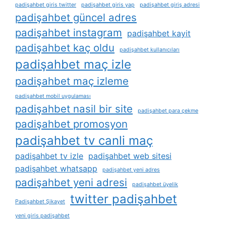
padişahbet giris twitter
padişahbet giris yap
padişahbet giriş adresi
padişahbet güncel adres
padişahbet instagram
padişahbet kayit
padişahbet kaç oldu
padişahbet kullanıcıları
padişahbet maç izle
padişahbet maç izleme
padişahbet mobil uygulaması
padişahbet nasil bir site
padişahbet para çekme
padişahbet promosyon
padişahbet tv canli maç
padişahbet tv izle
padişahbet web sitesi
padişahbet whatsapp
padişahbet yeni adres
padişahbet yeni adresi
padişahbet üyelik
twitter padişahbet
Padişahbet Şikayet
yeni giris padişahbet