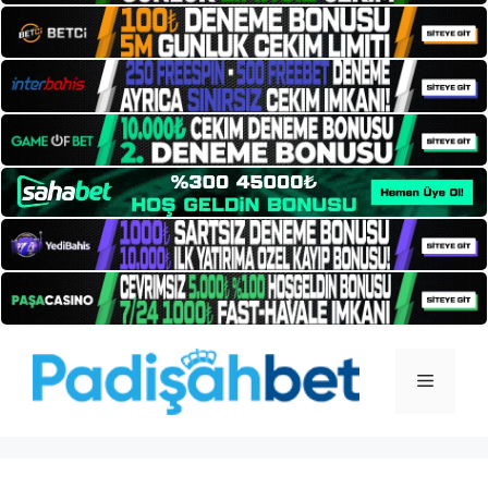
İçeriğe
atla
Menü