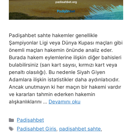
Padişahbet sahte hakemler genellikle
Şampiyonlar Ligi veya Dünya Kupası maçları gibi
önemli maçları hakemin önünde analiz eder.
Burada hakem eylemlerine ilişkin diğer bahisleri
bulabilirsiniz (sarı kart sayısı, kırmızı kart veya
penaltı olasılığı). Bu nedenle Siyah Giyen
Adamlara ilişkin istatistikler daha aydınlatıcıdır.
Ancak unutmayın ki her maçın bir hakemi vardır
ve kararları tahmin ederken hakemin
alışkanlıklarını …
Devamını oku
Kategoriler
Padişahbet
Etiketler
Padisahbet Giriş
,
padişahbet sahte
,