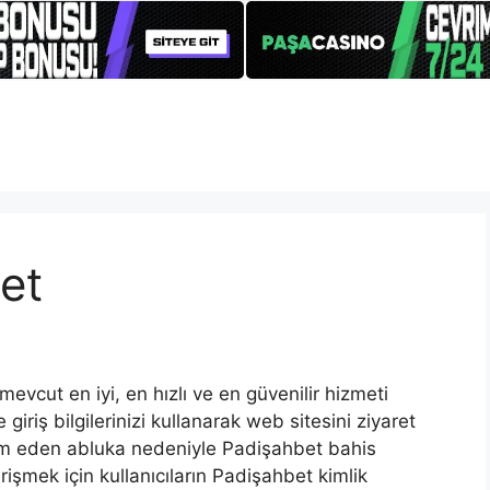
et
vcut en iyi, en hızlı ve en güvenilir hizmeti
giriş bilgilerinizi kullanarak web sitesini ziyaret
vam eden abluka nedeniyle Padişahbet bahis
rişmek için kullanıcıların Padişahbet kimlik