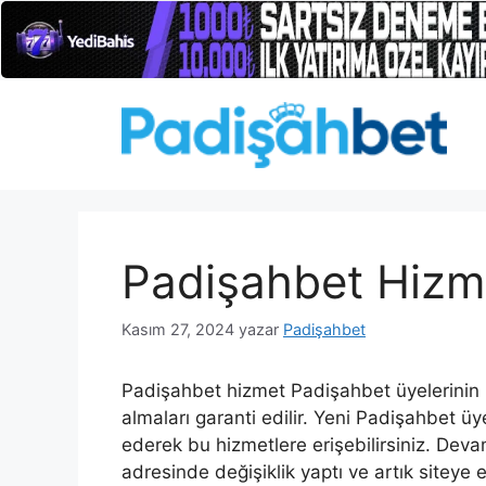
İçeriğe
atla
Padişahbet Hizm
Kasım 27, 2024
yazar
Padişahbet
Padişahbet hizmet Padişahbet üyelerinin me
almaları garanti edilir. Yeni Padişahbet üye 
ederek bu hizmetlere erişebilirsiniz. De
adresinde değişiklik yaptı ve artık siteye e