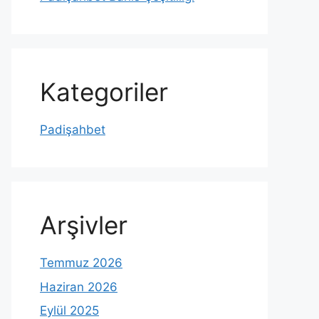
Kategoriler
Padişahbet
Arşivler
Temmuz 2026
Haziran 2026
Eylül 2025